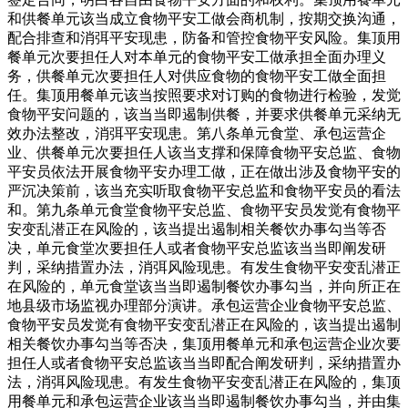
和供餐单元该当成立食物平安工做会商机制，按期交换沟通，
配合排查和消弭平安现患，防备和管控食物平安风险。集顶用
餐单元次要担任人对本单元的食物平安工做承担全面办理义
务，供餐单元次要担任人对供应食物的食物平安工做全面担
任。集顶用餐单元该当按照要求对订购的食物进行检验，发觉
食物平安问题的，该当当即遏制供餐，并要求供餐单元采纳无
效办法整改，消弭平安现患。第八条单元食堂、承包运营企
业、供餐单元次要担任人该当支撑和保障食物平安总监、食物
平安员依法开展食物平安办理工做，正在做出涉及食物平安的
严沉决策前，该当充实听取食物平安总监和食物平安员的看法
和。第九条单元食堂食物平安总监、食物平安员发觉有食物平
安变乱潜正在风险的，该当提出遏制相关餐饮办事勾当等否
决，单元食堂次要担任人或者食物平安总监该当当即阐发研
判，采纳措置办法，消弭风险现患。有发生食物平安变乱潜正
在风险的，单元食堂该当当即遏制餐饮办事勾当，并向所正在
地县级市场监视办理部分演讲。承包运营企业食物平安总监、
食物平安员发觉有食物平安变乱潜正在风险的，该当提出遏制
相关餐饮办事勾当等否决，集顶用餐单元和承包运营企业次要
担任人或者食物平安总监该当当即配合阐发研判，采纳措置办
法，消弭风险现患。有发生食物平安变乱潜正在风险的，集顶
用餐单元和承包运营企业该当当即遏制餐饮办事勾当，并由集