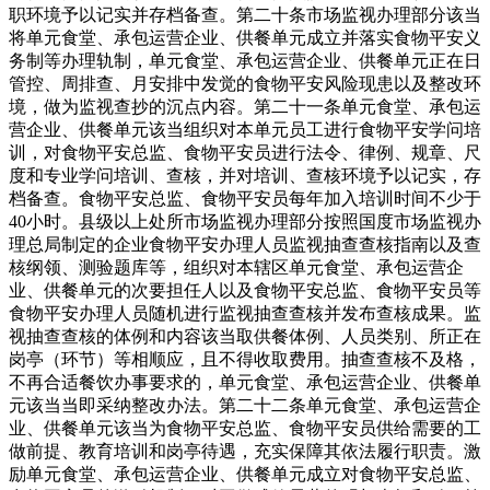
职环境予以记实并存档备查。第二十条市场监视办理部分该当
将单元食堂、承包运营企业、供餐单元成立并落实食物平安义
务制等办理轨制，单元食堂、承包运营企业、供餐单元正在日
管控、周排查、月安排中发觉的食物平安风险现患以及整改环
境，做为监视查抄的沉点内容。第二十一条单元食堂、承包运
营企业、供餐单元该当组织对本单元员工进行食物平安学问培
训，对食物平安总监、食物平安员进行法令、律例、规章、尺
度和专业学问培训、查核，并对培训、查核环境予以记实，存
档备查。食物平安总监、食物平安员每年加入培训时间不少于
40小时。县级以上处所市场监视办理部分按照国度市场监视办
理总局制定的企业食物平安办理人员监视抽查查核指南以及查
核纲领、测验题库等，组织对本辖区单元食堂、承包运营企
业、供餐单元的次要担任人以及食物平安总监、食物平安员等
食物平安办理人员随机进行监视抽查查核并发布查核成果。监
视抽查查核的体例和内容该当取供餐体例、人员类别、所正在
岗亭（环节）等相顺应，且不得收取费用。抽查查核不及格，
不再合适餐饮办事要求的，单元食堂、承包运营企业、供餐单
元该当当即采纳整改办法。第二十二条单元食堂、承包运营企
业、供餐单元该当为食物平安总监、食物平安员供给需要的工
做前提、教育培训和岗亭待遇，充实保障其依法履行职责。激
励单元食堂、承包运营企业、供餐单元成立对食物平安总监、